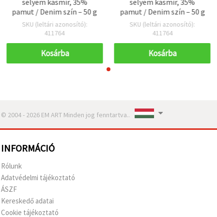
selyem kasmír, 35%
selyem kasmír, 35%
pamut / Denim szín – 50 g
pamut / Denim szín – 50 g
SKU (leltári azonosító):
SKU (leltári azonosító):
411764
411764
Kosárba
Kosárba
© 2004 - 2026 EM ART Minden jog fenntartva..
INFORMÁCIÓ
Rólunk
Adatvédelmi tájékoztató
ÁSZF
Kereskedő adatai
Cookie tájékoztató