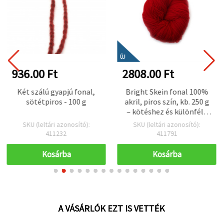
ÚJ
936.00 Ft
2808.00 Ft
Két szálú gyapjú fonal,
Bright Skein fonal 100%
sötétpiros - 100 g
akril, piros szín, kb. 250 g
– kötéshez és különféle
kézműves projektekhez
SKU (leltári azonosító):
SKU (leltári azonosító):
411232
411791
Kosárba
Kosárba
A VÁSÁRLÓK EZT IS VETTÉK