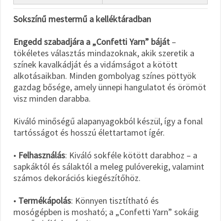
Sokszínű mestermű a kelléktáradban
Engedd szabadjára a „Confetti Yarn” báját
–
tökéletes választás mindazoknak, akik szeretik a
színek kavalkádját és a vidámságot a kötött
alkotásaikban. Minden gombolyag színes pöttyök
gazdag bősége, amely ünnepi hangulatot és örömöt
visz minden darabba.
Kiváló minőségű alapanyagokból készül, így a fonal
tartósságot és hosszú élettartamot ígér.
•
Felhasználás
: Kiváló sokféle kötött darabhoz – a
sapkáktól és sálaktól a meleg pulóverekig, valamint
számos dekorációs kiegészítőhöz.
•
Termékápolás
: Könnyen tisztítható és
mosógépben is mosható; a „Confetti Yarn” sokáig