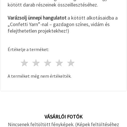
kötött darab részeinek összeillesztéséhez.
Varázsolj ünnepi hangulatot
a kötött alkotásaidba a
„Confetti Yarn”-nal – gazdagon színes, vidám és
felejthetetlen projektekhez!)
Értékelje a terméket:
1 csillag
2 csillagok
3 csillagok
4 csillagok
5 csillagok
A terméket még nem értékelték.
VÁSÁRLÓI FOTÓK
Nincsenek feltöltött fényképek. (Képek feltöltéséhez