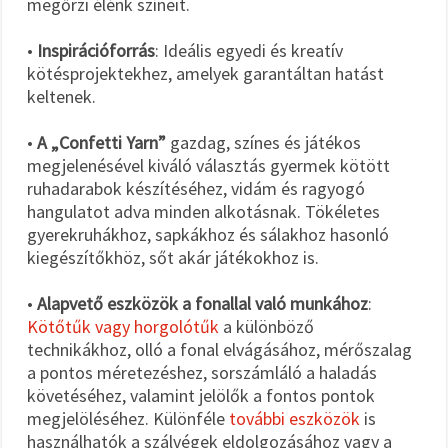
megőrzi élénk színeit.
•
Inspirációforrás
: Ideális egyedi és kreatív
kötésprojektekhez, amelyek garantáltan hatást
keltenek.
•
A „Confetti Yarn”
gazdag, színes és játékos
megjelenésével kiváló választás gyermek kötött
ruhadarabok készítéséhez, vidám és ragyogó
hangulatot adva minden alkotásnak. Tökéletes
gyerekruhákhoz, sapkákhoz és sálakhoz hasonló
kiegészítőkhöz, sőt akár játékokhoz is.
•
Alapvető eszközök a fonallal való munkához
:
Kötőtűk vagy horgolótűk
a különböző
technikákhoz, olló a fonal elvágásához, mérőszalag
a pontos méretezéshez, sorszámláló a haladás
követéséhez, valamint jelölők a fontos pontok
megjelöléséhez. Különféle
további eszközök
is
használhatók a szálvégek eldolgozásához vagy a