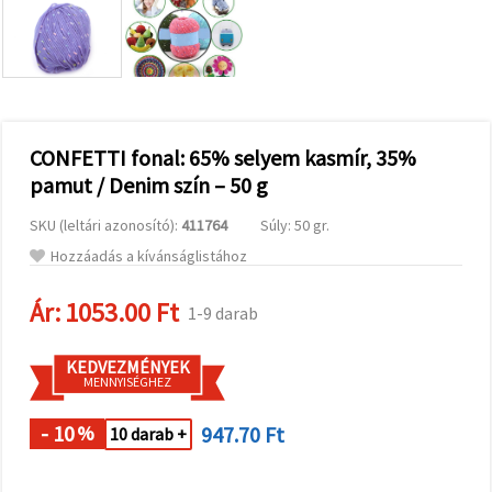
valamint
relevánsabb
tartalmat
és
hirdetéseket
jelenítsünk
meg,
beleértve
analitikai és
CONFETTI fonal: 65% selyem kasmír, 35%
marketingpartnereink
pamut / Denim szín – 50 g
segítségével
is.
SKU (leltári azonosító):
411764
Súly: 50 gr.
Az "Összes
elfogadása"
Hozzáadás a kívánságlistához
gombra
kattintva
elfogadhatja
Ár:
1053.00 Ft
1-9 darab
az összes
sütit, vagy
a
KEDVEZMÉNYEK
Beállításokban
MENNYISÉGHEZ
megadhatja
preferenciáit
az adott
- 10
947.70 Ft
%
10 darab +
típusú sütik
kiválasztásával
és a