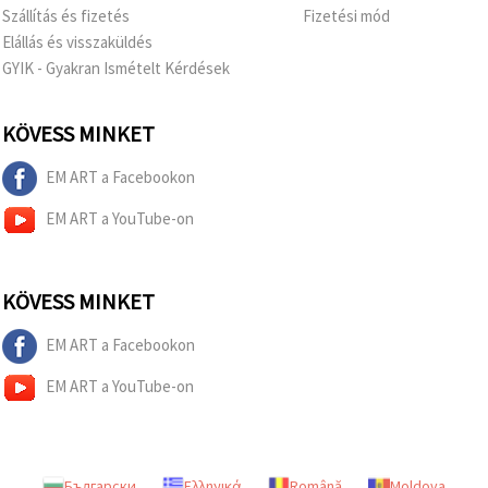
Szállítás és fizetés
Fizetési mód
Elállás és visszaküldés
GYIK - Gyakran Ismételt Kérdések
KÖVESS MINKET
EM ART a Facebookon
EM ART a YouTube-on
KÖVESS MINKET
EM ART a Facebookon
EM ART a YouTube-on
Български
Ελληνικά
Română
Moldova