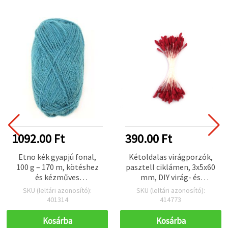
1092.00 Ft
390.00 Ft
Etno kék gyapjú fonal,
Kétoldalas virágporzók,
100 g – 170 m, kötéshez
pasztell ciklámen, 3x5x60
és kézműves
mm, DIY virág- és
kiegészítőkhöz
kézműves kellék, ~130 db
SKU (leltári azonosító):
SKU (leltári azonosító):
401314
414773
Kosárba
Kosárba