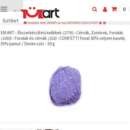
0
Sütiket
Rendelés felett 26000Ft és kap INGYENES SZÁLLÍTÁST!
használunk
EM ART
›
Ékszerkészítési kellékek
(2776)
›
Cérnák, Zsinórok, Fonalak
🍪 Cookie-
(1093)
›
Fonalak és cérnák
(333)
›
CONFETTI fonal: 65% selyem kasmír,
kat és
35% pamut / Denim szín – 50 g
hasonló
technológiákat
használunk
annak
érdekében,
hogy
biztosítsuk
a weboldal
megfelelő
működését,
javítsuk az
Ön
felhasználói
élményét,
és az Ön
hozzájárulásával
elemezzük
a
forgalmat,