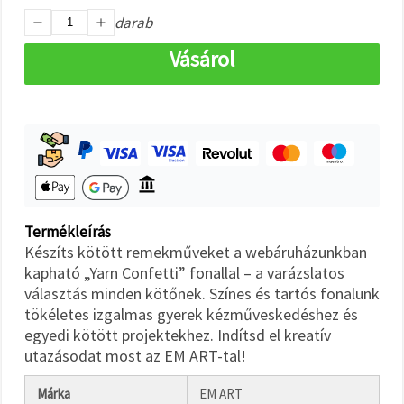
"Mentés"
gombra
darab
kattintva.
Vásárol
Fogadja
el
mindet
Beállítások
Termékleírás
Készíts kötött remekműveket a webáruházunkban
kapható „Yarn Confetti” fonallal – a varázslatos
választás minden kötőnek. Színes és tartós fonalunk
tökéletes izgalmas gyerek kézműveskedéshez és
egyedi kötött projektekhez. Indítsd el kreatív
utazásodat most az EM ART-tal!
Márka
EM ART