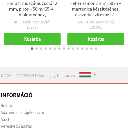
Fonott műszálas zsinór 2
Fehér zsinór 2 mm, 50 m –
mm, piros – 50 m, G5-4 |
martenica készítéséhez,
makraméhoz,
ékszerkészítéshez és
ékszerkészítéshez,
kézműves projektekhez
SKU (leltári azonosító):
SKU (leltári azonosító):
Shamballa karkötőkhöz,
201037
201062
dekorációhoz és hobbi
projektekhez
Kosárba
Kosárba
© 2004 - 2026 EM ART Minden jog fenntartva..
INFORMÁCIÓ
Rólunk
Adatvédelmi tájékoztató
ÁSZF
Kereskedő adatai