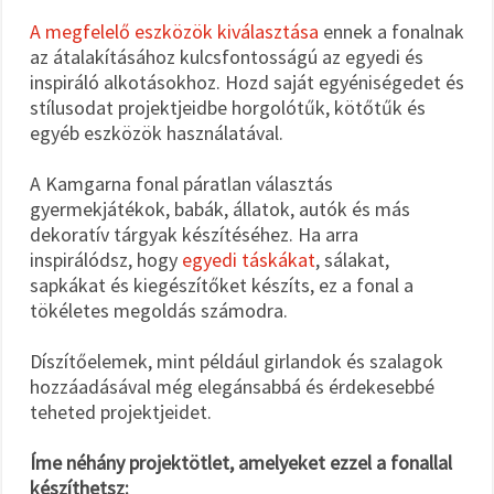
A megfelelő eszközök kiválasztása
ennek a fonalnak
az átalakításához kulcsfontosságú az egyedi és
inspiráló alkotásokhoz. Hozd saját egyéniségedet és
stílusodat projektjeidbe horgolótűk, kötőtűk és
egyéb eszközök használatával.
A Kamgarna fonal páratlan választás
gyermekjátékok, babák, állatok, autók és más
dekoratív tárgyak készítéséhez. Ha arra
inspirálódsz, hogy
egyedi táskákat
, sálakat,
sapkákat és kiegészítőket készíts, ez a fonal a
tökéletes megoldás számodra.
Díszítőelemek, mint például girlandok és szalagok
hozzáadásával még elegánsabbá és érdekesebbé
teheted projektjeidet.
Íme néhány projektötlet, amelyeket ezzel a fonallal
készíthetsz: