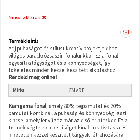
"Mentés"
gombra
kattintva.
Nincs raktáron:
Fogadja
el
Termékleírás
mindet
Adj puhaságot és stílust kreatív projektjeidhez
Beállítások
világos barackrózsaszín fonalunkkal. Ez a fonal
egyesíti a lágyságot és a könnyedséget, így
tökéletes minden kézzel készített alkotáshoz.
Rendeld meg online!
Márka
EM ART
Kamgarna fonal
, amely 80% tejpamutat és 20%
pamutat kombinál, a puhaság és könnyedség igazi
kincse, amely lenyűgöz már az első érintéskor. Ez a
termék végtelen lehetőséget kínál kreativitásra és
hihetetlen kézzel készített tárgyak létrehozására.