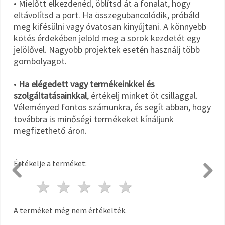
• Mielőtt elkezdenéd, öblítsd át a fonalat, hogy
eltávolítsd a port. Ha összegubancolódik, próbáld
meg kifésülni vagy óvatosan kinyújtani. A könnyebb
kötés érdekében jelöld meg a sorok kezdetét egy
jelölővel. Nagyobb projektek esetén használj több
gombolyagot.
•
Ha elégedett vagy termékeinkkel és
szolgáltatásainkkal
, értékelj minket öt csillaggal.
Véleményed fontos számunkra, és segít abban, hogy
továbbra is minőségi termékeket kínáljunk
megfizethető áron.
Értékelje a terméket:
1 csillag
2 csillagok
3 csillagok
4 csillagok
5 csillagok
A terméket még nem értékelték.