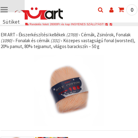
0
Sütiket
Rendelés felett 26000Ft és kap INGYENES SZÁLLÍTÁST!
használunk
EM ART
›
Ékszerkészítési kellékek
(2769)
›
Cérnák, Zsinórok, Fonalak
🍪 Cookie-
(1090)
›
Fonalak és cérnák
(331)
›
Közepes vastagságú fonal (worsted),
kat és
20% pamut, 80% tejpamut, világos barackszín – 50 g
hasonló
technológiákat
használunk
annak
érdekében,
hogy
biztosítsuk
a weboldal
megfelelő
működését,
javítsuk az
Ön
felhasználói
élményét,
és az Ön
hozzájárulásával
elemezzük
a
forgalmat,