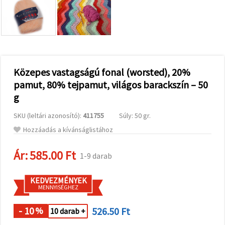
valamint
relevánsabb
tartalmat
és
hirdetéseket
jelenítsünk
meg,
beleértve
analitikai és
Közepes vastagságú fonal (worsted), 20%
marketingpartnereink
pamut, 80% tejpamut, világos barackszín – 50
segítségével
is.
g
Az "Összes
elfogadása"
SKU (leltári azonosító):
411755
Súly: 50 gr.
gombra
kattintva
Hozzáadás a kívánságlistához
elfogadhatja
az összes
Ár:
585.00 Ft
sütit, vagy
1-9 darab
a
Beállításokban
megadhatja
KEDVEZMÉNYEK
preferenciáit
MENNYISÉGHEZ
az adott
típusú sütik
- 10
526.50 Ft
kiválasztásával
%
10 darab +
és a