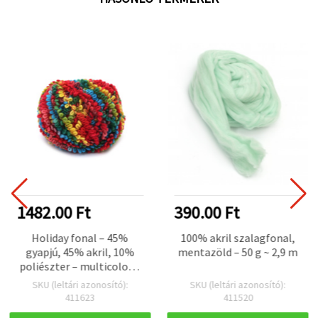
1482.00 Ft
390.00 Ft
Holiday fonal – 45%
100% akril szalagfonal,
gyapjú, 45% akril, 10%
mentazöld – 50 g ~ 2,9 m
poliészter – multicolor –
100 g-os gombolyag, 55
SKU (leltári azonosító):
SKU (leltári azonosító):
m – puha kötő- és
411623
411520
horgolófonal meleg