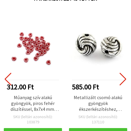
312.00 Ft
585.00 Ft
Műanyag szív alakú
Metallizált csomó alakú
gyöngyök, piros fehér
gyöngyök
díszítéssel, 8x7x4 mm,
ékszerkészítéshez,
furat: 1 mm, 20 g (~175
13,5×12,5 mm, furat: 2,5
SKU (leltári azonosító):
SKU (leltári azonosító):
db)
mm, ezüst szín, 50 g (~40
103879
137110
db)