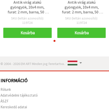
Antik virág alakú
Antik virág alakú
gyöngyök, 10x4 mm,
gyöngyök, 10x4 mm,
furat: 2 mm, barna, 50 g
furat: 2 mm, barna, 50 g
(~160 db)
(~160 db)
SKU (leltári azonosító):
SKU (leltári azonosító):
119724
119724
Kosárba
Kosárba
© 2004 - 2026 EM ART Minden jog fenntartva..
INFORMÁCIÓ
Rólunk
Adatvédelmi tájékoztató
ÁSZF
Kereskedő adatai