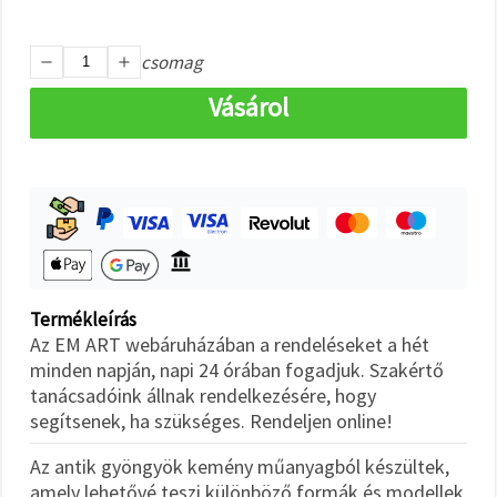
"Mentés"
gombra
kattintva.
csomag
Fogadja
Vásárol
el
mindet
Beállítások
Termékleírás
Az EM ART webáruházában a rendeléseket a hét
minden napján, napi 24 órában fogadjuk. Szakértő
tanácsadóink állnak rendelkezésére, hogy
segítsenek, ha szükséges. Rendeljen online!
Az antik gyöngyök kemény műanyagból készültek,
amely lehetővé teszi különböző formák és modellek