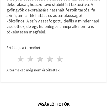
dekorálását, hosszú távú stabilitást biztosítva. A
gyöngyök dekorálására használt festék tartós, fa
színű, ami antik hatást és autentikusságot
kölcsönöz. A szín visszafogott, ideális a mindennapi
viselethez, de egy különleges ünnepi alkalomra is
tökéletesen megfelel.
Értékelje a terméket:
1 csillag
2 csillagok
3 csillagok
4 csillagok
5 csillagok
A terméket még nem értékelték.
VÁSÁRLÓI FOTÓK