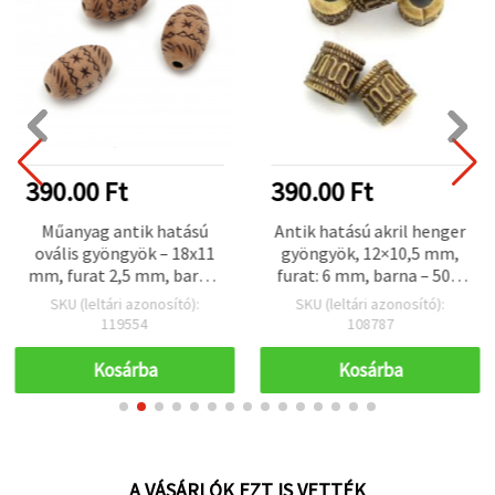
390.00 Ft
390.00 Ft
Műanyag antik hatású
Antik hatású akril henger
ovális gyöngyök – 18x11
gyöngyök, 12×10,5 mm,
mm, furat 2,5 mm, barna,
furat: 6 mm, barna – 50 g
50 g (~28 db)
(~49 db)
SKU (leltári azonosító):
SKU (leltári azonosító):
119554
108787
Kosárba
Kosárba
A VÁSÁRLÓK EZT IS VETTÉK