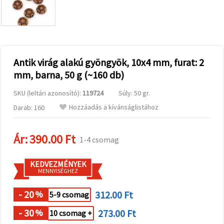
valamint
relevánsabb
tartalmat
és
hirdetéseket
jelenítsünk
meg,
Antik virág alakú gyöngyök, 10x4 mm, furat: 2
beleértve
analitikai és
mm, barna, 50 g (~160 db)
marketingpartnereink
segítségével
is.
SKU (leltári azonosító):
119724
Súly: 50 gr.
Az "Összes
Hozzáadás a kívánságlistához
Darab: 160
elfogadása"
gombra
kattintva
Ár:
390.00 Ft
elfogadhatja
1-4 csomag
az összes
sütit, vagy
a
KEDVEZMÉNYEK
Beállításokban
MENNYISÉGHEZ
megadhatja
preferenciáit
az adott
- 20
312.00 Ft
%
5-9 csomag
típusú sütik
kiválasztásával
- 30
273.00 Ft
%
10 csomag +
és a