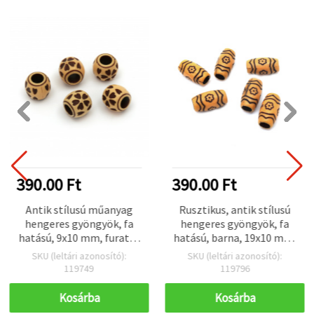
390.00 Ft
390.00 Ft
Antik stílusú műanyag
Rusztikus, antik stílusú
hengeres gyöngyök, fa
hengeres gyöngyök, fa
hatású, 9x10 mm, furat: 5
hatású, barna, 19x10 mm,
mm, barna - 50 g (~100
furat 5 mm, 50 g (~60 db)
SKU (leltári azonosító):
SKU (leltári azonosító):
db)
– vintage, természetes
119749
119796
megjelenésű távtartó
gyöngyök
Kosárba
Kosárba
ékszerkészítéshez és