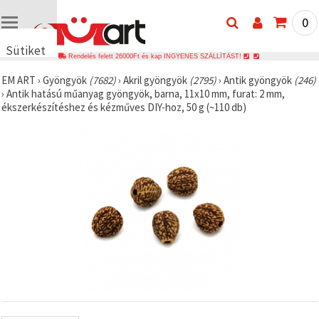
0
Sütiket
Rendelés felett 26000Ft és kap INGYENES SZÁLLÍTÁST!
használunk
EM ART
›
Gyöngyök
(7682)
›
Akril gyöngyök
(2795)
›
Antik gyöngyök
(246)
🍪 Cookie-
›
Antik hatású műanyag gyöngyök, barna, 11x10 mm, furat: 2 mm,
kat és
ékszerkészítéshez és kézműves DIY-hoz, 50 g (~110 db)
hasonló
technológiákat
használunk
annak
érdekében,
hogy
biztosítsuk
a weboldal
megfelelő
működését,
javítsuk az
Ön
felhasználói
élményét,
és az Ön
hozzájárulásával
elemezzük
a
forgalmat,