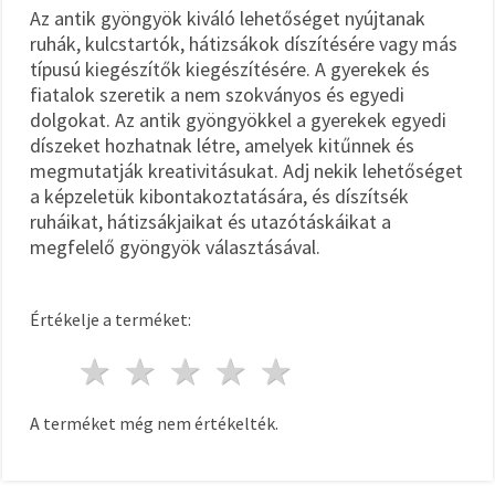
Az antik gyöngyök kiváló lehetőséget nyújtanak
ruhák, kulcstartók, hátizsákok díszítésére vagy más
típusú kiegészítők kiegészítésére. A gyerekek és
fiatalok szeretik a nem szokványos és egyedi
dolgokat. Az antik gyöngyökkel a gyerekek egyedi
díszeket hozhatnak létre, amelyek kitűnnek és
megmutatják kreativitásukat. Adj nekik lehetőséget
a képzeletük kibontakoztatására, és díszítsék
ruháikat, hátizsákjaikat és utazótáskáikat a
megfelelő gyöngyök választásával.
Értékelje a terméket:
1 csillag
2 csillagok
3 csillagok
4 csillagok
5 csillagok
A terméket még nem értékelték.