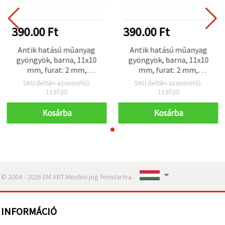
390.00 Ft
390.00 Ft
Antik hatású műanyag
Antik hatású műanyag
gyöngyök, barna, 11x10
gyöngyök, barna, 11x10
mm, furat: 2 mm,
mm, furat: 2 mm,
ékszerkészítéshez és
ékszerkészítéshez és
SKU (leltári azonosító):
SKU (leltári azonosító):
kézműves DIY-hoz, 50 g
kézműves DIY-hoz, 50 g
119720
119720
(~110 db)
(~110 db)
Kosárba
Kosárba
© 2004 - 2026 EM ART Minden jog fenntartva..
INFORMÁCIÓ