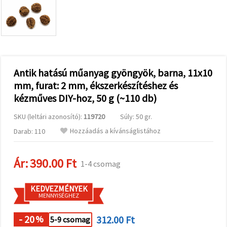
valamint
relevánsabb
tartalmat
és
hirdetéseket
jelenítsünk
meg,
beleértve
analitikai és
Antik hatású műanyag gyöngyök, barna, 11x10
marketingpartnereink
mm, furat: 2 mm, ékszerkészítéshez és
segítségével
is.
kézműves DIY-hoz, 50 g (~110 db)
Az "Összes
elfogadása"
SKU (leltári azonosító):
119720
Súly: 50 gr.
gombra
kattintva
Hozzáadás a kívánságlistához
Darab: 110
elfogadhatja
az összes
sütit, vagy
Ár:
390.00 Ft
a
1-4 csomag
Beállításokban
megadhatja
preferenciáit
KEDVEZMÉNYEK
az adott
MENNYISÉGHEZ
típusú sütik
kiválasztásával
- 20
312.00 Ft
%
5-9 csomag
és a