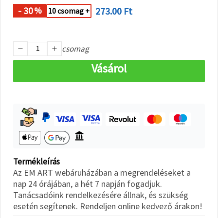
"Mentés"
gombra
- 30
273.00 Ft
%
10 csomag +
kattintva.
Fogadja
csomag
el
mindet
Vásárol
Beállítások
Termékleírás
Az EM ART webáruházában a megrendeléseket a
nap 24 órájában, a hét 7 napján fogadjuk.
Tanácsadóink rendelkezésére állnak, és szükség
esetén segítenek. Rendeljen online kedvező árakon!