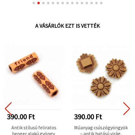
kézművességhez
A VÁSÁRLÓK EZT IS VETTÉK
390.00 Ft
390.00 Ft
Antik stílusú feliratos
Műanyag csúszógyöngyök
henger alakú gyöngy,
– antik hatású virág,