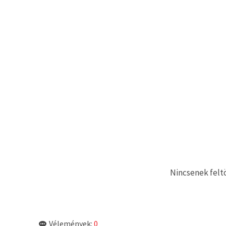
"Mentés"
gombra
kattintva.
Fogadja
el
mindet
Beállítások
Nincsenek feltö
Vélemények:
0