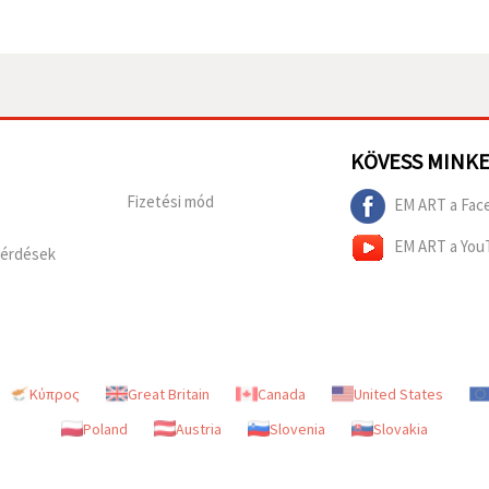
KÖVESS MINK
Fizetési mód
EM ART a Fac
EM ART a You
Kérdések
Κύπρος
Great Britain
Canada
United States
Poland
Austria
Slovenia
Slovakia