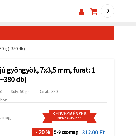
0
50 g (~380 db)
jú gyöngyök, 7x3,5 mm, furat: 1
(~380 db)
3
Súly: 50 gr.
Darab: 380
ához
KEDVEZMÉNYEK
somag
MENNYISÉGHEZ
- 20
312.00 Ft
%
5-9 csomag