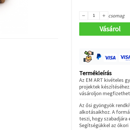
csomag
Vásárol
Termékleírás
Az EM ART kivételes gyö
projektek készítéséhez
vásároljon megfizethet
Az ősi gyöngyök rendk
alkotásaikhoz. A form
teszi, hogy szabadjára 
Segítségükkel az ókori é