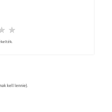
ag
sillagok
3 csillagok
4 csillagok
5 csillagok
kelték.
ak kell lennie).