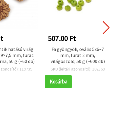
t
507.00 Ft
351.
tik hatású virág
Fa gyöngyök, ovális 5x6~7
Ker
9×7,5 mm, furat:
mm, furat 2 mm,
éksze
na, 50 g (~60 db)
világoszöld, 50 g (~600 db)
mm fur
 azonosító): 119739
SKU (leltári azonosító): 102369
SKU (l
Kosárba
Kosár