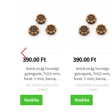
390.00 Ft
390.00 Ft
Antik virág formájú
Antik virág formájú
gyöngyök, 7x3,5 mm,
gyöngyök, 7x3,5 mm,
furat: 1 mm, barna, 50
furat: 1 mm, barna, 50
g (~380 db)
g (~380 db)
SKU (leltári azonosító):
SKU (leltári azonosító):
119693
119693
Kosárba
Kosárba