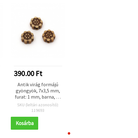
390.00 Ft
Antik virág formájú
gyöngyök, 7x3,5 mm,
furat: 1 mm, barna, 50
g (~380 db)
SKU (leltári azonosító):
119693
Kosárba