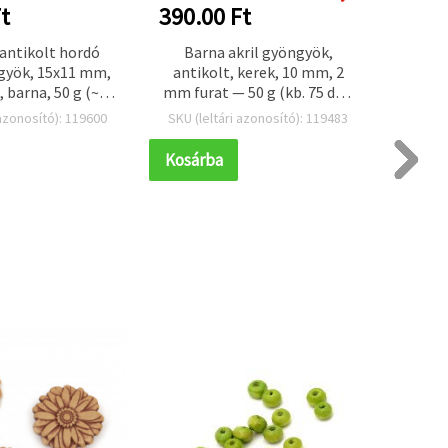
t
390.00 Ft
390.
antikolt hordó
Barna akril gyöngyök,
Anti
gyök, 15x11 mm,
antikolt, kerek, 10 mm, 2
form
, barna, 50 g (~42
mm furat — 50 g (kb. 75 db),
furat
db)
ékszerkészítéshez,
 azonosító): 119600
SKU (leltári azonosító): 119483
SKU (l
karkötőkhöz,
nyakláncokhoz és
Kosárba
Kosár
dekorációhoz