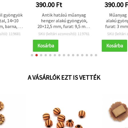
390.00 Ft
390.00 F
ril gyöngyök
Antik hatású műanyag
Műanyag 
tal, 14×10
henger alakú gyöngyök,
alakú gyön
m, barna, 50
20×12,5 mm, furat: 9,5 mm,
furat: 3 mm
db)
barna, 50 g (~64 db)
sító): 119681
SKU (leltári azonosító): 119761
SKU (leltári
Kosárba
Kosárba
A VÁSÁRLÓK EZT IS VETTÉK