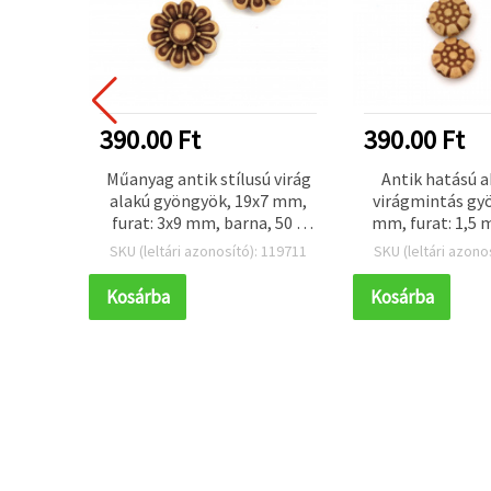
390.00 Ft
390.00 Ft
ngyök,
Műanyag antik stílusú virág
Antik hatású ak
arna –
alakú gyöngyök, 19x7 mm,
virágmintás gy
)
furat: 3x9 mm, barna, 50 g
mm, furat: 1,5 
(kb. 67 db),
50 g (~23
 119515
SKU (leltári azonosító): 119711
SKU (leltári azono
ékszerkészítéshez
Kosárba
Kosárba