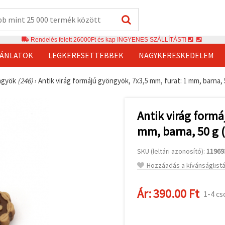
Rendelés felett 26000Ft és kap INGYENES SZÁLLÍTÁST!
JÁNLATOK
LEGKERESETTEBBEK
NAGYKERESKEDELEM
ngyök
(246)
›
Antik virág formájú gyöngyök, 7x3,5 mm, furat: 1 mm, barna, 
Antik virág formá
mm, barna, 50 g 
SKU (leltári azonosító):
11969
Hozzáadás a kívánságlist
Ár:
390.00 Ft
1-4 c