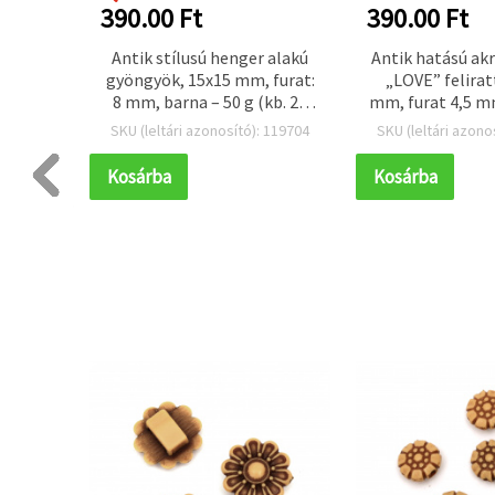
390.00 Ft
390.00 Ft
g kerek
Antik stílusú henger alakú
Antik hatású ak
, 8x9
gyöngyök, 15x15 mm, furat:
„LOVE” felirat
na – 50
8 mm, barna – 50 g (kb. 28
mm, furat 4,5 m
db)
g (~80 
 119736
SKU (leltári azonosító): 119704
SKU (leltári azono
Kosárba
Kosárba