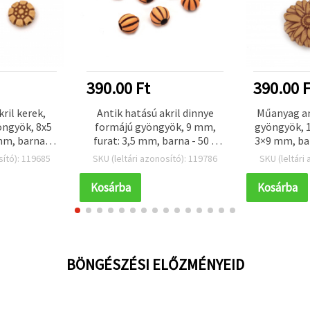
390.00 Ft
390.00 F
ril kerek,
Antik hatású akril dinnye
Műanyag an
öngyök, 8x5
formájú gyöngyök, 9 mm,
gyöngyök, 1
mm, barna –
furat: 3,5 mm, barna - 50 g
3×9 mm, bar
0 db)
(~110 db)
sító): 119685
SKU (leltári azonosító): 119786
SKU (leltári
Kosárba
Kosárba
BÖNGÉSZÉSI ELŐZMÉNYEID