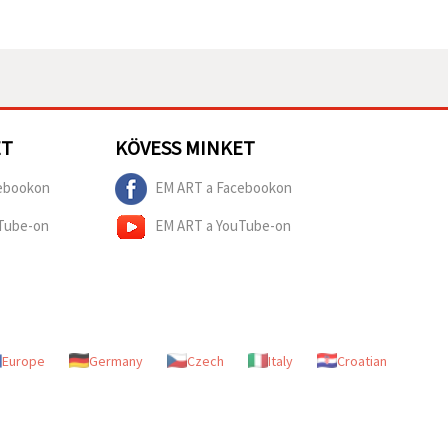
ET
KÖVESS MINKET
ebookon
EM ART a Facebookon
Tube-on
EM ART a YouTube-on
Europe
Germany
Czech
Italy
Croatian