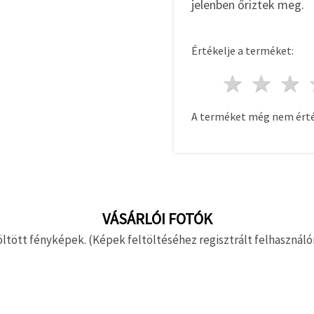
jelenben őriztek meg.
Értékelje a terméket:
1 csill
2 c
A terméket még nem érté
VÁSÁRLÓI FOTÓK
ltött fényképek. (Képek feltöltéséhez regisztrált felhasználón