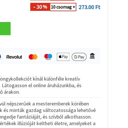
- 30
273.00 Ft
%
10 csomag +
ngykollekciót kínál különféle kreatív
. Látogasson el online áruházunkba, és
ő árakon.
ívül népszerűek a mesteremberek körében
ák és minták gazdag változatossága lehetővé
engedje fantáziáját, és szívből alkothasson.
rtékek illúzióját keltheti életre, amelyeket a